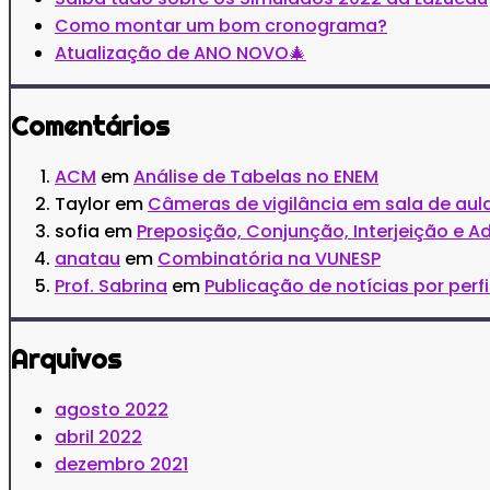
Como montar um bom cronograma?
Atualização de ANO NOVO🎄
Comentários
ACM
em
Análise de Tabelas no ENEM
Taylor
em
Câmeras de vigilância em sala de aula
sofia
em
Preposição, Conjunção, Interjeição e A
anatau
em
Combinatória na VUNESP
Prof. Sabrina
em
Publicação de notícias por perf
Arquivos
agosto 2022
abril 2022
dezembro 2021