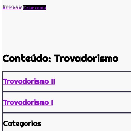
Search
Acessar
Criar conta
for:
Conteúdo:
Trovadorismo
Trovadorismo II
Trovadorismo I
Categorias