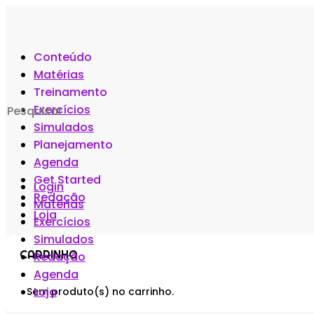
Conteúdo
Matérias
Treinamento
Search
Exercícios
for:
Simulados
Planejamento
Agenda
Get Started
Login
Redação
Matérias
Loja
Exercícios
Simulados
CARRINHO
Redação
Agenda
Loja
Sem produto(s) no carrinho.