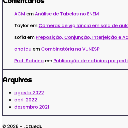
Comentários
ACM
em
Análise de Tabelas no ENEM
Taylor
em
Câmeras de vigilância em sala de aula
sofia
em
Preposição, Conjunção, Interjeição e A
anatau
em
Combinatória na VUNESP
Prof. Sabrina
em
Publicação de notícias por perf
Arquivos
agosto 2022
abril 2022
dezembro 2021
© 2026 - Lazuedu