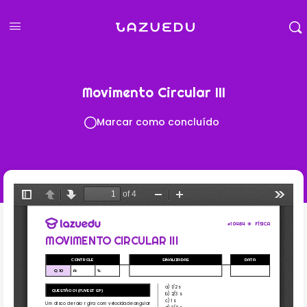
Movimento Circular III
Marcar como concluído