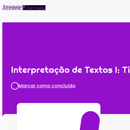
Search
Acessar
Criar conta
for:
Interpretação de Textos I: T
Marcar como concluído