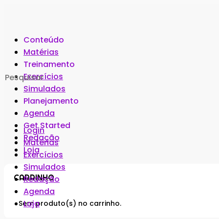
Conteúdo
Matérias
Treinamento
Search
Exercícios
for:
Simulados
Planejamento
Agenda
Get Started
Login
Redação
Matérias
Loja
Exercícios
Simulados
CARRINHO
Redação
Agenda
Loja
Sem produto(s) no carrinho.