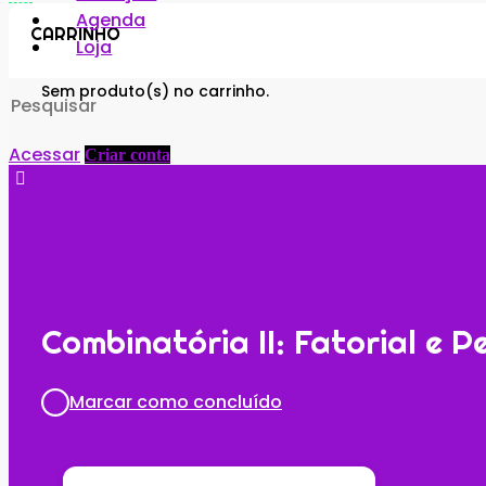
Agenda
CARRINHO
Loja
Search
Sem produto(s) no carrinho.
for:
Acessar
Criar conta
Combinatória II: Fatorial e 
Marcar como concluído