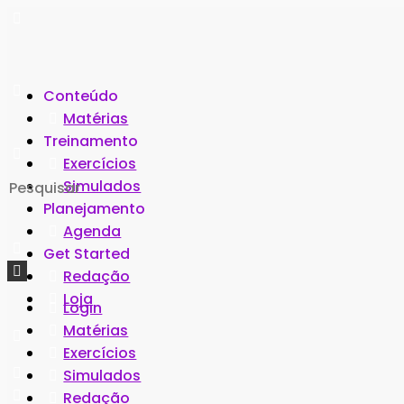
Conteúdo
Matérias
Treinamento
Exercícios
Search
Simulados
for:
Planejamento
Agenda
Get Started
Redação
Loja
Login
Matérias
Exercícios
Simulados
Redação