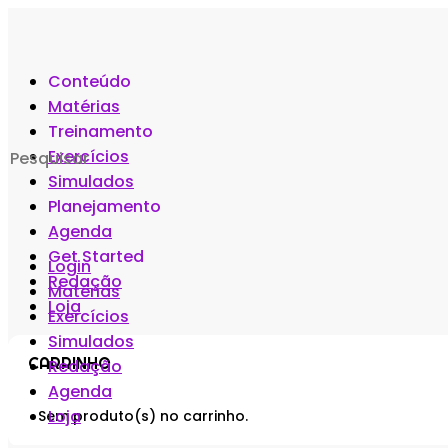
Conteúdo
Matérias
Treinamento
Search
Exercícios
for:
Simulados
Planejamento
Agenda
Get Started
Login
Redação
Matérias
Loja
Exercícios
Simulados
CARRINHO
Redação
Agenda
Loja
Sem produto(s) no carrinho.