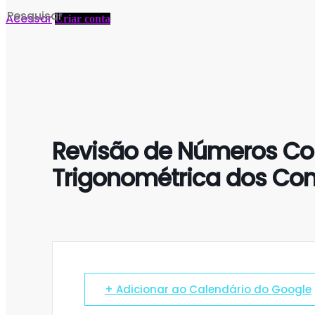
Search
Acessar
Criar conta
for:
Revisão de Números C
Trigonométrica dos Co
+ Adicionar ao Calendário do Google