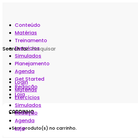
Conteúdo
Matérias
Treinamento
Exercícios
Search for:
Simulados
Planejamento
Agenda
Get Started
Login
Redação
Matérias
Loja
Exercícios
Simulados
CARRINHO
Redação
Agenda
Loja
Sem produto(s) no carrinho.