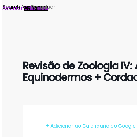
Search for:
Acessar
Criar conta
Revisão de Zoologia IV:
Equinodermos + Corda
+ Adicionar ao Calendário do Google