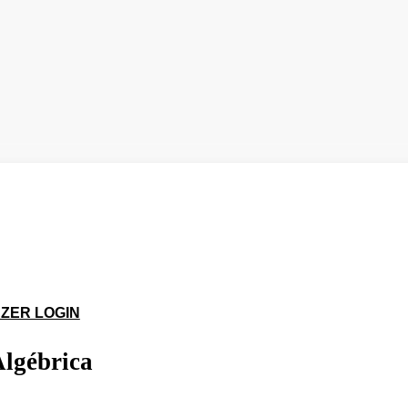
logado na plataforma
ulas e acessar todos os materiais em PDF
ZER LOGIN
lgébrica