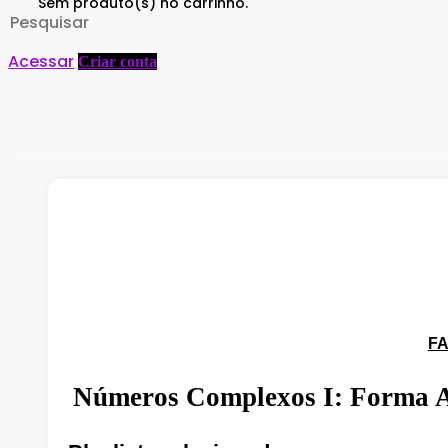
Sem produto(s) no carrinho.
Search
for:
Acessar
Criar conta
Você não está 
Faça login para acompanhar as a
FA
Números Complexos I: Forma A