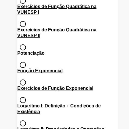
Exercícios de Função Quadrática na
VUNESP I
Exercícios de Função Quadrática na
VUNESP II
Potenciação
Função Exponencial
Exercícios de Função Exponencial
Logaritmo I: Definição + Condições de
Existência