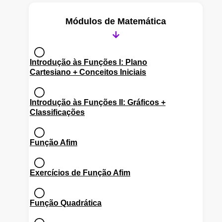
Módulos de
Matemática
Introdução às Funções I: Plano
Cartesiano + Conceitos Iniciais
Introdução às Funções II: Gráficos +
Classificações
Função Afim
Exercícios de Função Afim
Função Quadrática