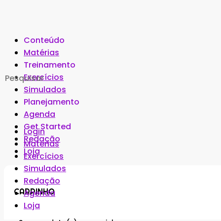
Conteúdo
Matérias
Treinamento
Search
Exercícios
for:
Simulados
Planejamento
Agenda
Get Started
Login
Redação
Matérias
Loja
Exercícios
Simulados
Redação
CARRINHO
Agenda
Loja