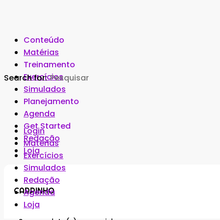
Conteúdo
Matérias
Treinamento
Exercícios
Search for:
Simulados
Planejamento
Agenda
Get Started
Login
Redação
Matérias
Loja
Exercícios
Simulados
Redação
CARRINHO
Agenda
Loja