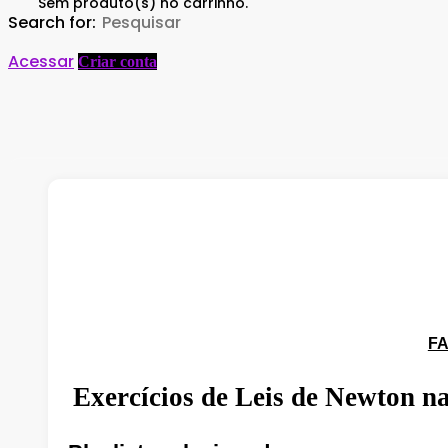
Sem produto(s) no carrinho.
Search for:
Acessar
Criar conta
Você não está 
Faça login para acompanhar as a
FA
Exercícios de Leis de Newton 