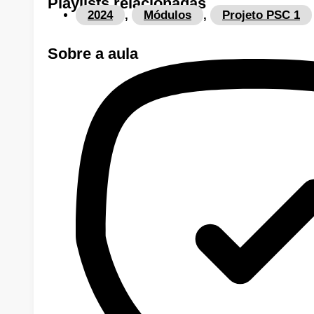
Playlists
relacionadas
2024
,
Módulos
,
Projeto PSC 1
Sobre a
aula