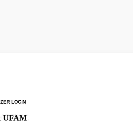
logado na plataforma
ulas e acessar todos os materiais em PDF
ZER LOGIN
na UFAM