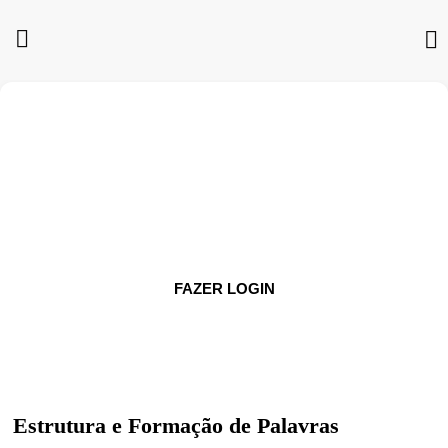
Você não está logado na plataforma
Faça login para acompanhar as aulas e acessar
todos os materiais em PDF
FAZER LOGIN
Estrutura e Formação de Palavras