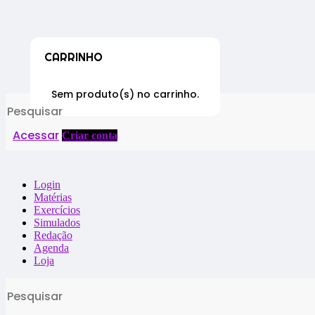
CARRINHO
Sem produto(s) no carrinho.
Search
for:
Acessar
Criar conta
Login
Matérias
Exercícios
Simulados
Redação
Agenda
Loja
Search
for: