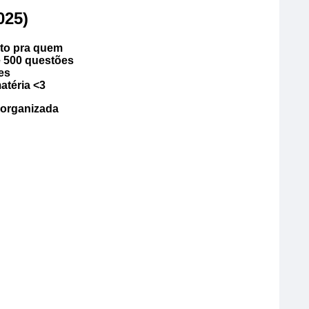
025)
ito pra quem
e 500 questões
es
atéria <3
 organizada