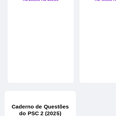
preço
preço
p
original
atual
o
era:
é:
e
R$ 260,00.
R$ 180,00.
R
Caderno de Questões
do PSC 2 (2025)