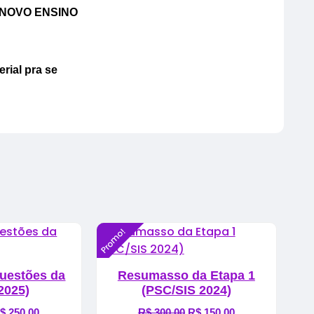
do NOVO ENSINO
rial pra se
Promo!
uestões da
Resumasso da Etapa 1
2025)
(PSC/SIS 2024)
O
$
250,00
O
R$
300,00
O
R$
150,00
O