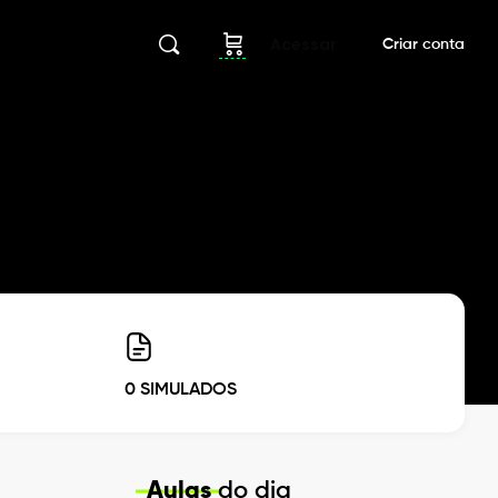
Acessar
Criar conta
0 SIMULADOS
Aulas
do dia