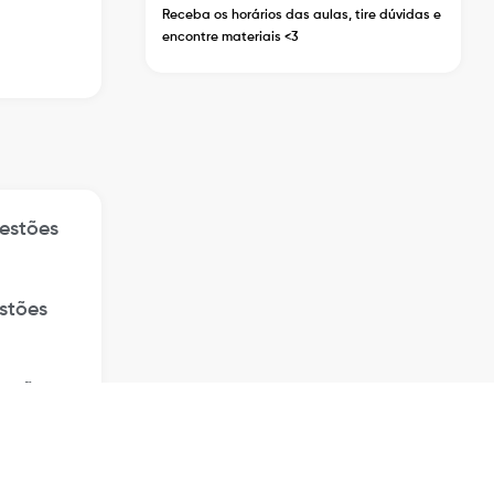
Receba os horários das aulas, tire dúvidas e
encontre materiais <3
estões
stões
estões
estões