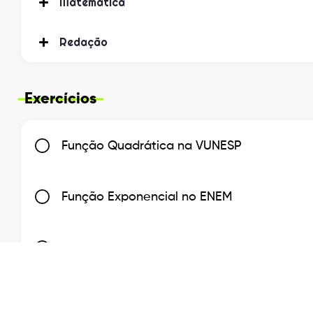
Matemática
Redação
Exercícios
Função Quadrática na VUNESP
Função Exponencial no ENEM
Sequências Numéricas no ENEM
Progressão Geométrica na VUNESP