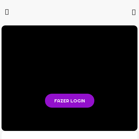
Você não está logado na plataforma
Faça login para acompanhar as aulas e acessar todos os
materiais em PDF
FAZER LOGIN