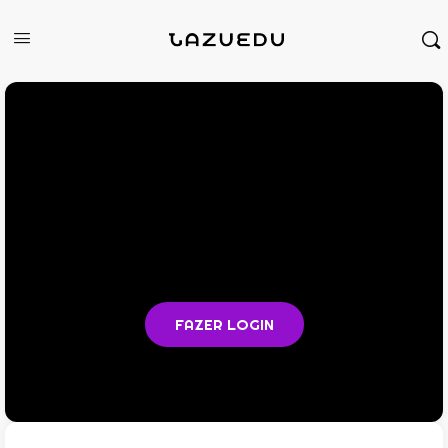
Você não está logado na plataforma
Faça login para acompanhar as aulas e acessar todos os
materiais em PDF
FAZER LOGIN