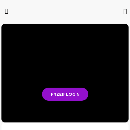
Você não está logado na plataforma
Faça login para acompanhar as aulas e acessar todos os
materiais em PDF
FAZER LOGIN