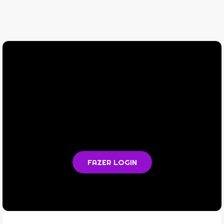
Você não está logado na plataforma
Faça login para acompanhar as aulas e acessar todos os
materiais em PDF
FAZER LOGIN