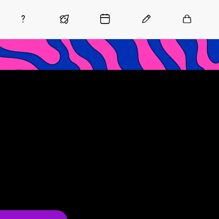
á logado na plataforma
as aulas e acessar todos os materiais em PDF