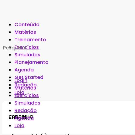
Conteúdo
Matérias
Treinamento
Search
Exercícios
for:
Simulados
Planejamento
Agenda
Get Started
Login
Redação
Matérias
Loja
Exercícios
Simulados
Redação
CARRINHO
Agenda
Loja