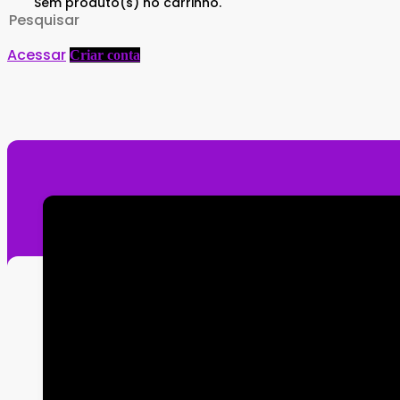
Sem produto(s) no carrinho.
Search
for:
Acessar
Criar conta
Você não est
Faça login para acompanhar 