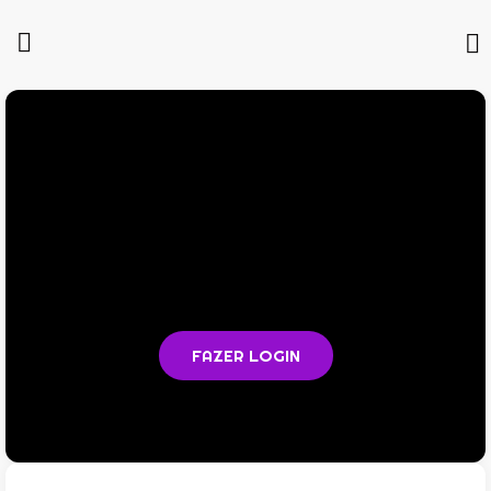
Você não está logado na plataforma
Faça login para acompanhar as aulas e acessar todos os
materiais em PDF
FAZER LOGIN