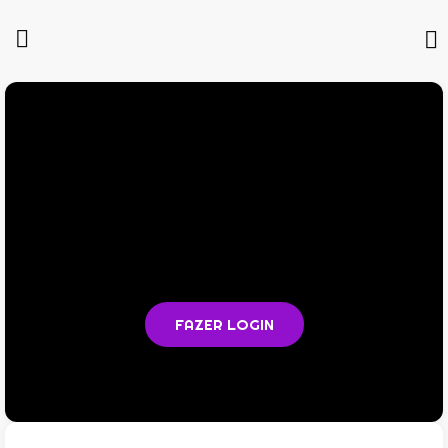
Você não está logado na plataforma
Faça login para acompanhar as aulas e acessar todos os
materiais em PDF
FAZER LOGIN