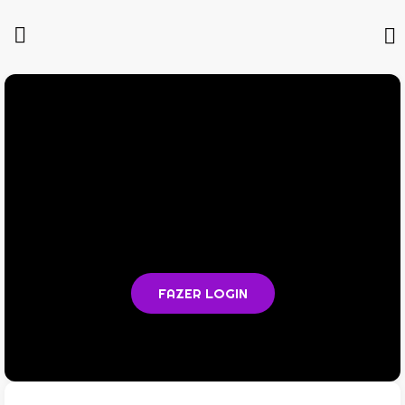
Você não está logado na plataforma
Faça login para acompanhar as aulas e acessar todos os
materiais em PDF
FAZER LOGIN