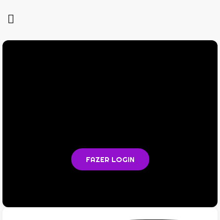
Você não está logado na plataforma
Faça login para acompanhar as aulas e acessar todos os
materiais em PDF
FAZER LOGIN