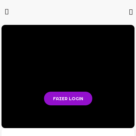
Você não está logado na plataforma
Faça login para acompanhar as aulas e acessar todos os
materiais em PDF
FAZER LOGIN