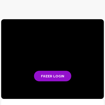
Você não está logado na plataforma
Faça login para acompanhar as aulas e acessar todos os
materiais em PDF
FAZER LOGIN