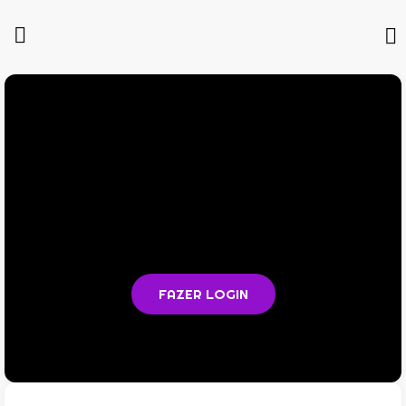
Você não está logado na plataforma
Faça login para acompanhar as aulas e acessar todos os
materiais em PDF
FAZER LOGIN