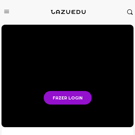
Você não está logado na plataforma
Faça login para acompanhar as aulas e acessar todos os
materiais em PDF
FAZER LOGIN