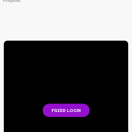
Você não está logado na plataforma
Faça login para acompanhar as aulas e acessar todos os
materiais em PDF
FAZER LOGIN