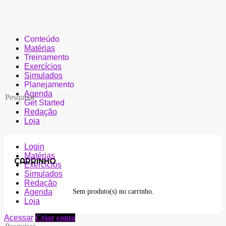
Conteúdo
Matérias
Treinamento
Exercícios
Simulados
Planejamento
Agenda
Get Started
Redação
Loja
Login
Matérias
CARRINHO
Exercícios
Simulados
Redação
Agenda
Sem produto(s) no carrinho.
Loja
Acessar
Criar conta